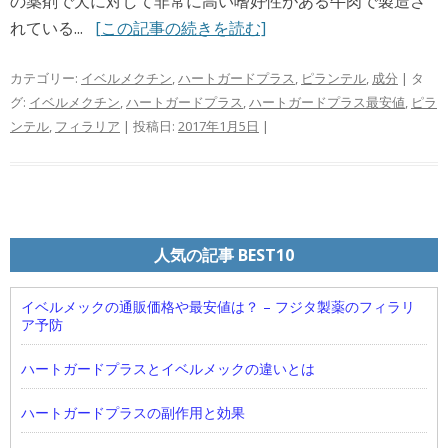
の薬剤で犬に対して非常に高い嗜好性がある牛肉で製造さ
れている...
[この記事の続きを読む]
カテゴリー:
イベルメクチン
,
ハートガードプラス
,
ピランテル
,
成分
| タ
グ:
イベルメクチン
,
ハートガードプラス
,
ハートガードプラス最安値
,
ピラ
ンテル
,
フィラリア
| 投稿日:
2017年1月5日
|
人気の記事 BEST10
イベルメックの通販価格や最安値は？ – フジタ製薬のフィラリ
ア予防
ハートガードプラスとイベルメックの違いとは
ハートガードプラスの副作用と効果